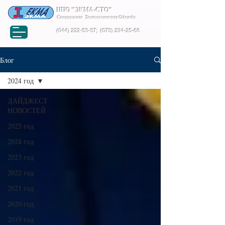
НПО "ЭКМА-СТО"
Специальная Технологическая Одежда
(044) 222-53-37
;
(073) 294-25-68
Блог
2024 год
ДАЙДЖЕСТ
НОВОСТЕЙ
2025 год
2024 год
2023 год
2022 год
2021 год
2020 год
2019 год