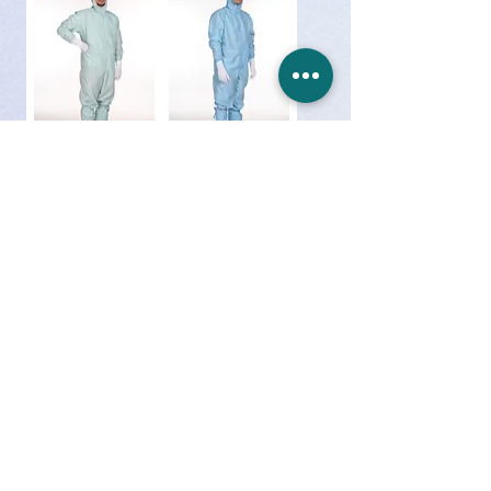
Комбинезон мод.
Комбинезон мод.
№101-К
№101-2К
Научно-Производственное
Объединение "ЭКМА-СТО"
Специальная Технологическая Одежда
ГЛАВНАЯ
ПРОДУКЦИЯ
О НАС
ДОСТАВКА и ОПЛАТА
ПУБЛИКАЦИИ
НОВОСТИ
ПОЛИТИКА КОНФИДЕНЦИАЛЬНОСТИ
КОНТАКТЫ
Русановская набережная, 8,