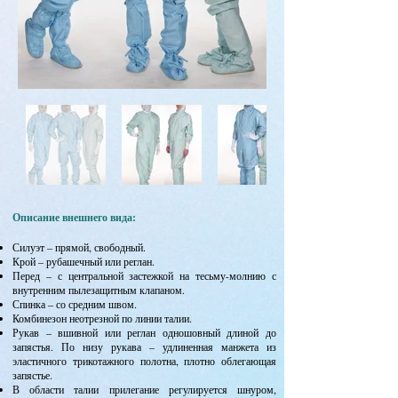
Описание внешнего вида:
Силуэт – прямой, свободный.
Крой – рубашечный или реглан.
Перед – с центральной застежкой на тесьму-молнию с
внутренним пылезащитным клапаном.
Спинка – со средним швом.
Комбинезон неотрезной по линии талии.
Рукав – вшивной или реглан одношовный длиной до
запястья. По низу рукава – удлиненная манжета из
эластичного трикотажного полотна, плотно облегающая
запястье.
В области талии прилегание регулируется шнуром,