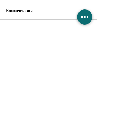
Комментарии
Ваш комментарий...
С наступившим Рождеством
Христовым и Новым годом!
Научно-Производственное
Объединение "ЭКМА-СТО"
Специальная Технологическая Одежда
ГЛАВНАЯ
ПРОДУКЦИЯ
О НАС
ДОСТАВКА и ОПЛАТА
ПУБЛИКАЦИИ
НОВОСТИ
ПОЛИТИКА КОНФИДЕНЦИАЛЬНОСТИ
КОНТАКТЫ
Русановская набережная, 8,
г. Киев
02154
, Украина,