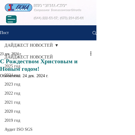
НПО "ЭКМА-СТО"
Специальная Технологическая Одежда
(044) 222-53-37
;
(073) 294-25-68
Пост
ДАЙДЖЕСТ НОВОСТЕЙ
23 дек. 2024 г.
ДАЙДЖЕСТ НОВОСТЕЙ
С Рождеством Христовым и
2025 год
Новым годом!
2024 год
Обновлено:
24 дек. 2024 г.
2023 год
2022 год
2021 год
2020 год
2019 год
Аудит ISO SGS