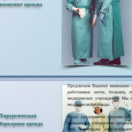
комплект одежды
Предлагаем Вашему вниманию 
работников: аптек, больниц,
медицинских учреждений. Мы п
медицинской одежды.
Хирургическая
Наше предприятие производит
барьерная одежда
материалов, специально предназ
Эти материалы обеспечивают