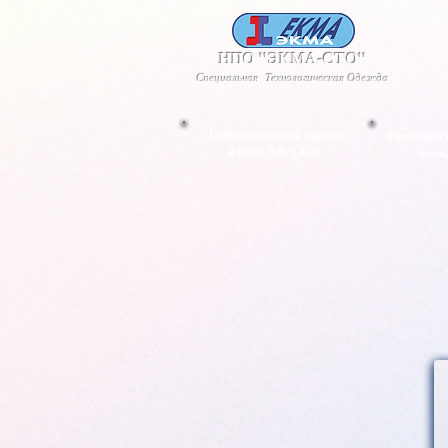
НПО "ЭКМА-СТО"
Специальная Технологическая Одежда
Технологическая одежда
Производс
класса А/В и С/D
одеж