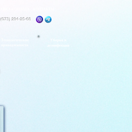
АВКА и ОПЛАТА
КОНТАКТЫ
 (073) 294-25-68
Уборка и
Технологические
дезинфекция
принадлежности