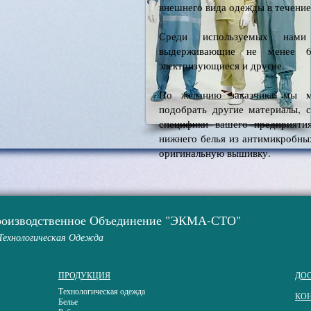
внешнего вида одежды в течение 
Среди используемых нами
выдерживающие не менее 60
электризующиеся и другие.
По желанию заказчика мы м
подобрать другие материалы, 
специфики вашего предприяти
нижнего белья из антимикробны
оригинальную вышивку.
роизводственное Объединение "ЭКМА-СТО"
Технологическая Одежда
ПРОДУКЦИЯ
ДОС
Технологическая одежда
КО
Белье