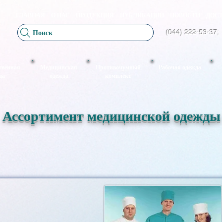
ГЛАВНАЯ
О НАС
ПРОДУКЦИЯ
ПУБЛИКАЦИИ
НОВОСТИ
ДОСТ
Поиск
(044) 222-53-37;
твенная
Медицинская
Противочумный
Рабочая одежда
да
одежда
комплект
Ассортимент медицинской одежды