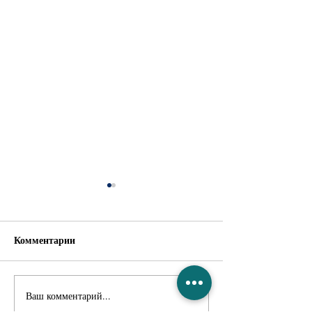
Комментарии
День вышиванки
Ваш комментарий...
С Днем государ
флага!