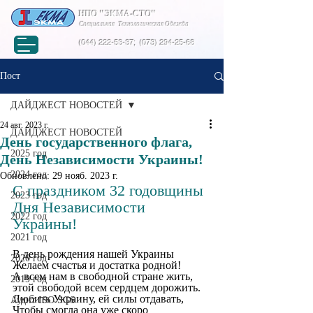
НПО "ЭКМА-СТО"
Специальная Технологическая Одежда
(044) 222-53-37
;
(073) 294-25-68
Пост
ДАЙДЖЕСТ НОВОСТЕЙ
24 авг. 2023 г.
ДАЙДЖЕСТ НОВОСТЕЙ
День государственного флага,
2025 год
День Независимости Украины!
2024 год
Обновлено:
29 нояб. 2023 г.
С праздником 32 годовщины 
2023 год
Дня Независимости 
2022 год
Украины!
2021 год
В день рождения нашей Украины
2020 год
Желаем счастья и достатка родной!
А всем нам в свободной стране жить, 
2019 год
этой свободой всем сердцем дорожить.
Любить Украину, ей силы отдавать,
Аудит ISO SGS
Чтобы смогла она уже скоро 