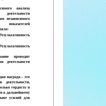
имого анализа 
 деятельности 
м независимого 
 показателей 
няло:
езультативность 
езультативность 
ине проводит 
я деятельности 
я награда – это 
 деятельности, 
олько гордость и 
и к дальнейшему 
ьше усилий для 