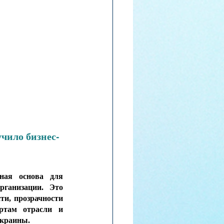
чило бизнес-
ная основа для 
ганизации. Это 
и, прозрачности 
ртам отрасли и 
Украины.