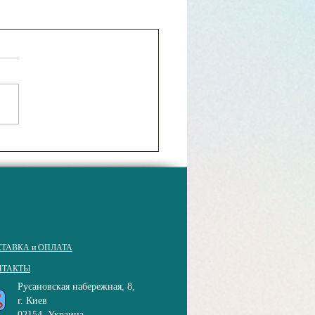
ТАВКА и ОПЛАТА
НТАКТЫ
Русановская набережная, 8,
г. Киев
02154
, Украина,