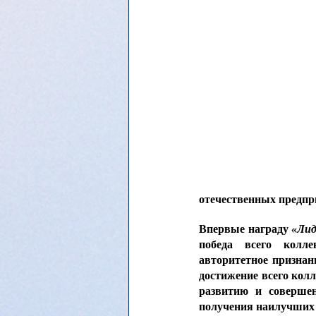
отечественных предпри
Впервые награду 
«Лид
победа всего коллек
авторитетное признани
достижение всего кол
развитию и соверше
получения наилучших 