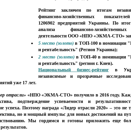
Рейтинг заключен по итогам независ
финансово-хозяйственных показателей
1206902 предприятий Украины. По итога
анализа финансово-хозяйственных
деятельности ООО «НПО «ЭКМА-СТО» за
5 место (золото)
в ТОП-100 в номинации "Р
и рентабельность" (Регион Украина);
2 место (золото)
в ТОП-40 в номинации "Р
и рентабельность" (регион г. Киев).
Национальный бизнес-рейтинг
 в Укра
независимые и прозрачные исследовани
ятий уже 17 лет.
ер отрасли»
 «НПО «ЭКМА-СТО» получило в 2016 году. Кажда
тива, подтверждение успеваемости и результативности
е успеха. Поэтому награда «Лидер отрасли 2020» – это не т
лектива, но и мощный импульс для новых достижений на пут
нствованию. Мы гордимся и готовы приложить еще бол
результатов.