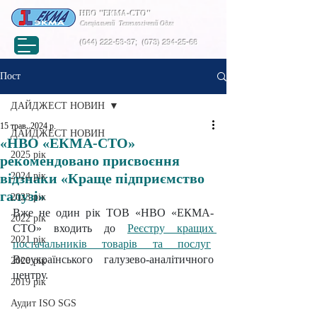
НВО "ЕКМА-СТО"
Спеціальний Технологічний Одяг
(044) 222-53-37
;
(073) 294-25-68
Пост
ДАЙДЖЕСТ НОВИН
15 трав. 2024 р.
ДАЙДЖЕСТ НОВИН
«НВО «ЕКМА-СТО»
2025 рік
рекомендовано присвоєння
відзнаки «Краще підприємство
2024 рік
галузі»
2023 рік
Вже не один рік ТОВ «НВО «ЕКМА-
2022 рік
СТО» входить до 
Реєстру кращих 
2021 рік
постачальників товарів та послуг
Всеукраїнського галузево-аналітичного 
2020 рік
центру.
2019 рік
Аудит ISO SGS