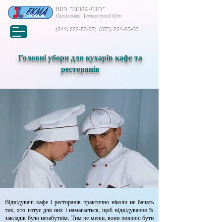
НВО "ЕКМА-СТО"
Спеціальний Технологічний Одяг
(044) 222-53-37
;
(073) 294-25-68
Головні убори для кухарів кафе та
ресторанів
Відвідувачі кафе і ресторанів практично ніколи не бачать
тих, хто готує для них і намагається, щоб відвідування їх
закладів було незабутнім. Тим не менш, вони повинні бути