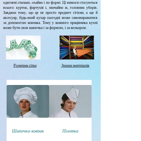
одягнені стильно, охайно і по формі. Ці вимоги стосуються
всього: курток, фартухів і, звичайно ж, головних уборів.
Завдяки тому, що це не просто предмет гігієни, а ще й
аксесуар, будь-який кухар сьогодні може самовиражатися
за допомогою ковпака. Тому у кожного працівника кухні
може бути своя шапочка і за формою, і за кольором.
Розмірна сітка
Зразки матеріалів
Шапочка-ковпак
Пілотка