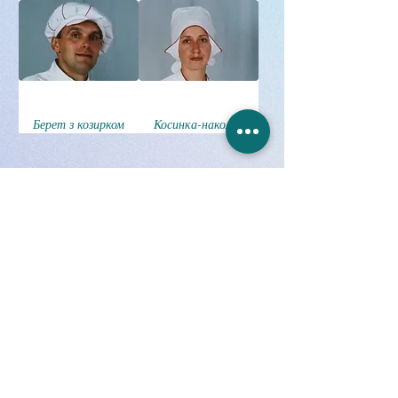
Берет з козирком
Косинка-наколка
Науково-Виробниче
Об'єднання "ЕКМА-СТО"
Спеціальний Технологічний Одяг
ГОЛОВНА
ПРОДУКЦІЯ
ПРО НАС
ДОСТАВКА і ОПЛАТА
ПУБЛІКАЦІЇ
НОВИНИ
ПОЛІТИКА КОНФІДЕНЦІЙНОСТІ
КОНТАКТИ
Русанівська набережна, 8,
м. Київ
02154, Україна,