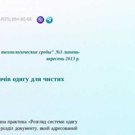
ВКА і ОПЛАТА
КОНТАКТИ
 (073) 294-25-68
технологические среды" №3 липень-
вересень 2013 р.
ачів одягу для чистих
ана практика «Розгляд системи одягу
розділ документу, який адресований