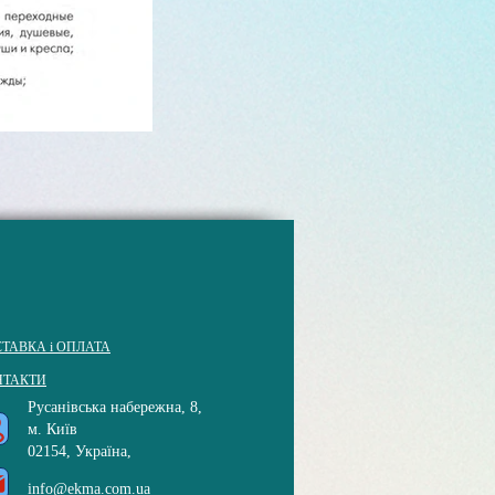
ТАВКА і ОПЛАТА
НТАКТИ
Русанівська набережна, 8,
м. Київ
02154, Україна,
info@ekma.com.ua