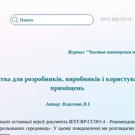
ГОЛОВНА
ПРО НАС
ПРОДУКЦІЯ
ПУБЛІКАЦІЇ
НОВИНИ
ДОСТА
Пошук
(044) 222-53-37;
Журнал "Чистые помещения и 
тва для розробників, виробників і користув
приміщень
Автор: Власенко В.І.
аліз останньої версії документа IEST-RP-CC003.4 - Рекомендов
рольованих середовищ». У цьому повідомленні ми розглядаємо 
іщень.