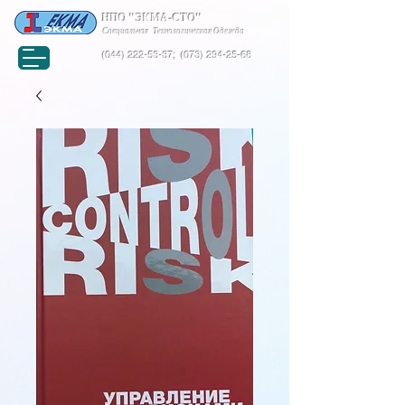
НПО "ЭКМА-СТО"
Специальная Технологическая Одежда
(044) 222-53-37
;
(073) 294-25-68