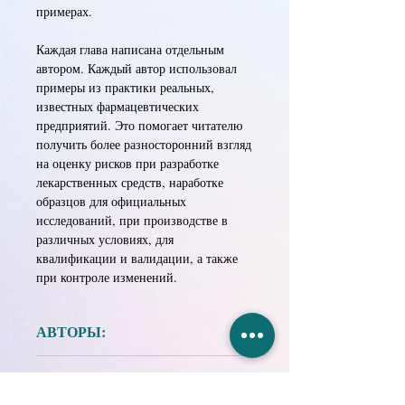
примерах.
Каждая глава написана отдельным
автором. Каждый автор использовал
примеры из практики реальных,
известных фармацевтических
предприятий. Это помогает читателю
получить более разносторонний взгляд
на оценку рисков при разработке
лекарственных средств, наработке
образцов для официальных
исследований, при производстве в
различных условиях, для
квалификации и валидации, а также
при контроле изменений.
АВТОРЫ:
Авторы: А. Хамид Моллах, Майк
УЗНАТЬ БОЛЬШЕ:
Лонг, Гарольд С. Бейсмен
Руководитель проекта А. Александров