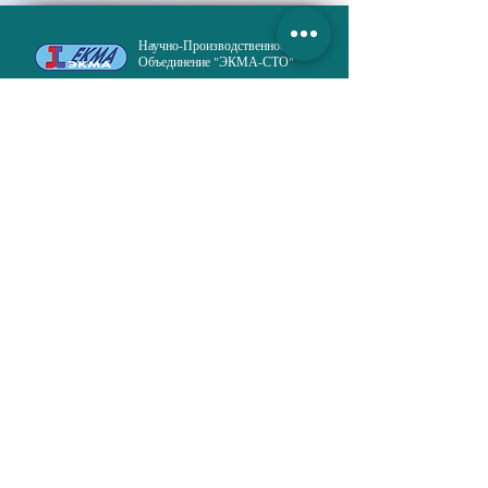
ассортименте.
Научно-Производственное
Размер:
96, 100, 104, 108, 112, 116,
Объединение "ЭКМА-СТО"
120.
Рост:
158, 164, 170, 176, 182.
Специальная Технологическая Одежда
ГЛАВНАЯ
ПРОДУКЦИЯ
О НАС
ДОСТАВКА и ОПЛАТА
ПУБЛИКАЦИИ
НОВОСТИ
ПОЛИТИКА КОНФИДЕНЦИАЛЬНОСТИ
КОНТАКТЫ
Русановская набережная, 8,
г. Киев
02154
, Украина,
info@ekma.com.ua
+38 (044) 222-53-37
;
+38 (073) 294-25-68
All rights reserved © 2022