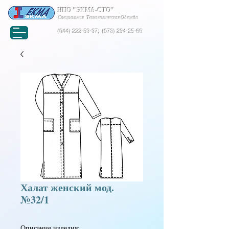
НПО "ЭКМА-СТО"
Специальная Технологическая Одежда
(044) 222-53-37
;
(073) 294-25-68
Халат женский мод.
№32/1
Описание изделия: