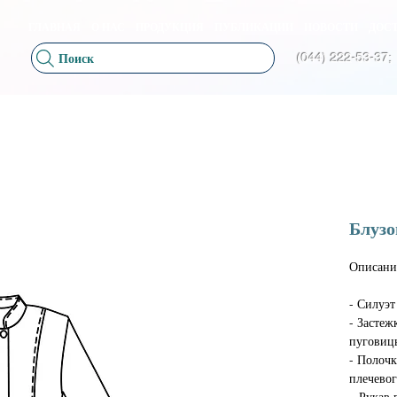
ГЛАВНАЯ
О НАС
ПРОДУКЦИЯ
ПУБЛИКАЦИИ
НОВОСТИ
ДОСТ
Поиск
(044) 222-53-37;
Блузо
Описани
- Силуэ
- Застеж
пуговиц
- Полочк
плечевог
– Рукав 