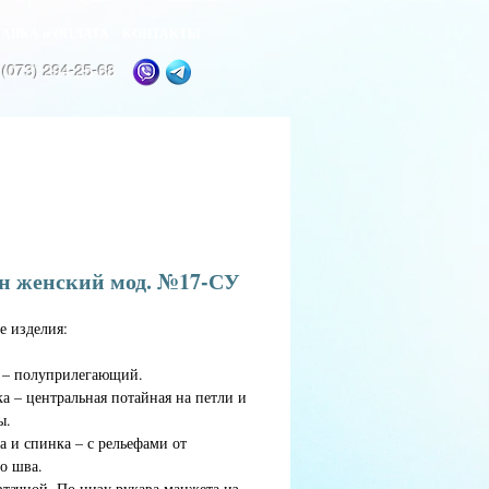
АВКА и ОПЛАТА
КОНТАКТЫ
 (073) 294-25-68
н женский мод. №17-СУ
е изделия:
т – полуприлегающий.
ка – центральная потайная на петли и
ы.
а и спинка – с рельефами от
о шва.
втачной. По низу рукава манжета из