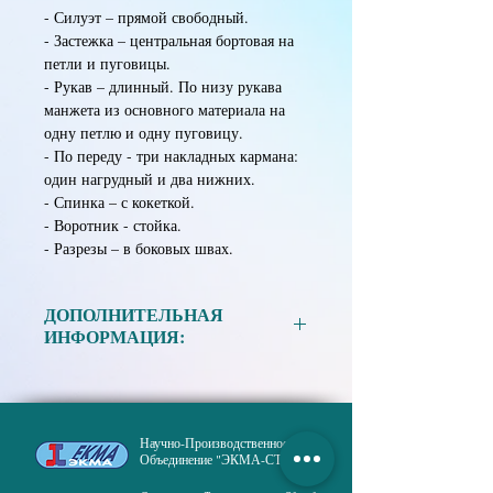
- Силуэт – прямой свободный.
- Застежка – центральная бортовая на
петли и пуговицы.
- Рукав – длинный. По низу рукава
манжета из основного материала на
одну петлю и одну пуговицу.
- По переду - три накладных кармана:
один нагрудный и два нижних.
- Спинка – с кокеткой.
- Воротник - стойка.
- Разрезы – в боковых швах.
ДОПОЛНИТЕЛЬНАЯ
ИНФОРМАЦИЯ:
Материал:
Ткань смесовая в
ассортименте.
Научно-Производственное
Размер:
88, 92, 96, 100, 104, 108, 112,
Объединение "ЭКМА-СТО"
116, 120.
Рост:
158, 164, 170, 176, 182, 188,