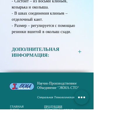
- Состоит – из восьми клиньев,
козырька и околыша.
- В швах соединения клиньев –
отделочный кант.
- Размер – регулируется с помощью
резинки вшитой в околыш сзади.
ДОПОЛНИТЕЛЬНАЯ
ИНФОРМАЦИЯ:
Материал:
Ткань смесовая в ассортименте.
Научно-Производственное
Размер:
56-60.
Объединение "ЭКМА-СТО"
Специальная Технологическая Одежда
ГЛАВНАЯ
ПРОДУКЦИЯ
О НАС
ДОСТАВКА и ОПЛАТА
ПУБЛИКАЦИИ
НОВОСТИ
ПОЛИТИКА КОНФИДЕНЦИАЛЬНОСТИ
КОНТАКТЫ
Русановская набережная, 8,