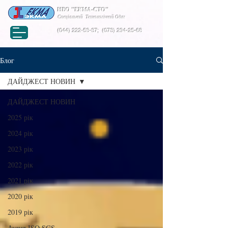
НВО "ЕКМА-СТО"
Спеціальний Технологічний Одяг
(044) 222-53-37
;
(073) 294-25-68
Блог
ДАЙДЖЕСТ НОВИН
ДАЙДЖЕСТ НОВИН
2025 рік
2024 рік
2023 рік
2022 рік
2021 рік
2020 рік
2019 рік
Аудит ISO SGS