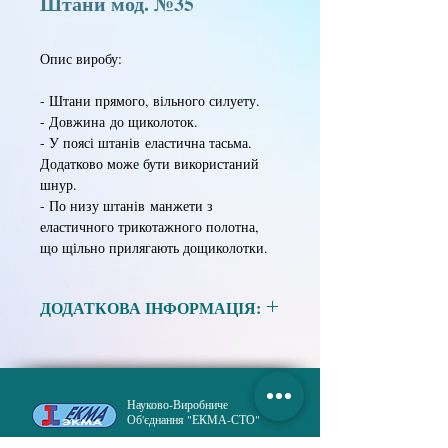
Штани мод. №35
Опис виробу:
- Штани прямого, вільного силуету.
- Довжина до щиколоток.
- У поясі штанів еластична тасьма.
Додатково може бути використаний
шнур.
- По низу штанів манжети з
еластичного трикотажного полотна,
що щільно прилягають дощиколотки.
ДОДАТКОВА ІНФОРМАЦІЯ:
Матеріал:
ALK, білий.
Науково-Виробниче
ALK, блакитний.
Об'єднання "ЕКМА-СТО"
ALK, темно-синій.