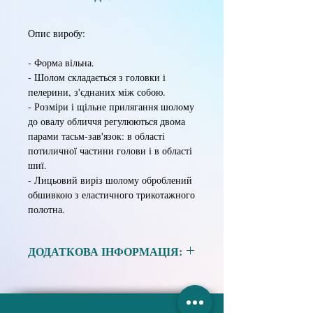
Опис виробу:
- Форма вільна.
- Шолом складається з головки і
пелерини, з'єднаних між собою.
- Розміри і щільне прилягання шолому
до овалу обличчя регулюються двома
парами тасьм-зав'язок: в області
потиличної частини голови і в області
шиї.
- Лицьовий виріз шолому оброблений
обшивкою з еластичного трикотажного
полотна.
ДОДАТКОВА ІНФОРМАЦІЯ:
Матеріал:
ALK, білий.
ALK, блакитний.