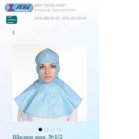
НВО "ЕКМА-СТО"
Спеціальний Технологічний Одяг
(044) 222-53-37
;
(073) 294-25-68
Шолом мод. №1/2