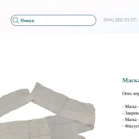
ГОЛОВНА
ПРО НАС
ПРОДУКЦІЯ
ПУБЛІКАЦІЇ
НОВИНИ
ДОСТА
Пошук
(044) 222-53-37;
Маск
Опис ви
- Маска 
- Закрив
- Маска 
- Фіксує