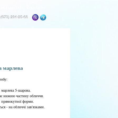
ВКА і ОПЛАТА
КОНТАКТИ
 (073) 294-25-68
а марлева
робу:
- марлева 5-шарова.
ає нижню частину обличчя.
- прямокутної форми.
ться - на обличчі зав'язками.