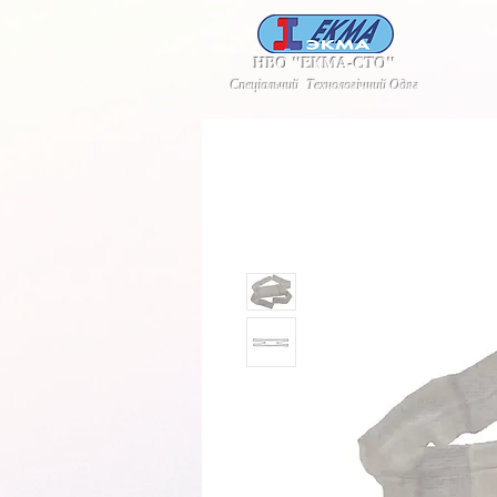
НВО "ЕКМА-СТО"
Спеціальний Технологічний Одяг