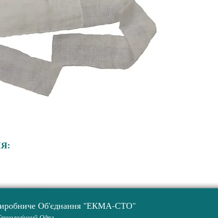
Я:
Виробниче Об'єднання "ЕКМА-СТО"
Технологічний Одяг