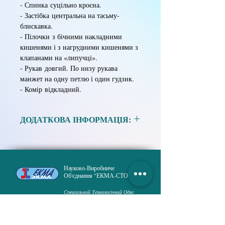
- Спинка суцільно кроєна.
- Застібка центральна на тасьму-
блискавка.
- Пілочки з бічними накладними
кишенями і з нагрудними кишенями з
клапанами на «липучці».
- Рукав довгий. По низу рукава
манжет на одну петлю і один гудзик.
- Комір відкладний.
ДОДАТКОВА ІНФОРМАЦІЯ:
Матеріал:
Тканина сумішева в асортименті.
Науково-Виробниче
Розмір:
XS, S, M, L, XL, XXL.
Об'єднання "ЕКМА-СТО"
Зріст:
158, 164, 170, 176, 182, 188.
Спеціальний Технологічний Одяг
ГОЛОВНА
ПРОДУКЦІЯ
ПРО НАС
ДОСТАВКА і ОПЛАТА
ПУБЛІКАЦІЇ
НОВИНИ