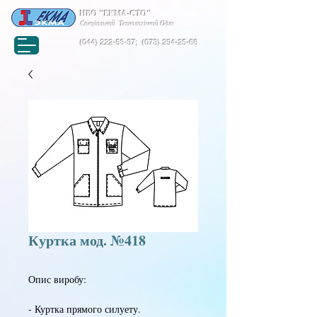
НВО "ЕКМА-СТО"
Спеціальний Технологічний Одяг
(044) 222-53-37
;
(073) 294-25-68
Куртка мод. №418
Опис виробу:
- Куртка прямого силуету.