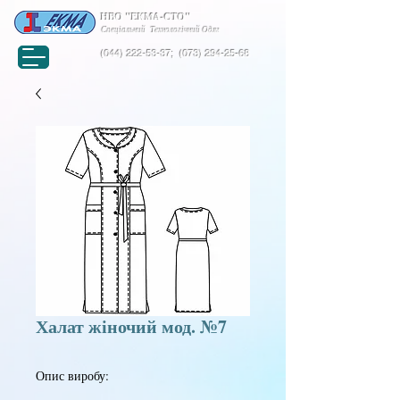
НВО "ЕКМА-СТО"
Спеціальний Технологічний Одяг
(044) 222-53-37
;
(073) 294-25-68
Халат жіночий мод. №7
Опис виробу: