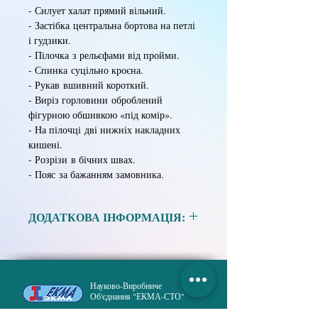
- Силует халат прямий вільний.
- Застібка центральна бортова на петлі
і гудзики.
- Пілочка з рельєфами від пройми.
- Спинка суцільно кроєна.
- Рукав вшивний короткий.
- Виріз горловини оброблений
фігурною обшивкою «під комір».
- На пілочці дві нижніх накладних
кишені.
- Розрізи в бічних швах.
- Пояс за бажанням замовника.
ДОДАТКОВА ІНФОРМАЦІЯ:
Матеріал:
Тканина сумішева в
асортименті.
Науково-Виробниче
Розмір:
88, 92, 96, 100, 104, 108, 112,
Об'єднання "ЕКМА-СТО"
116, 120.
Зріст:
158, 164, 170, 176, 182.