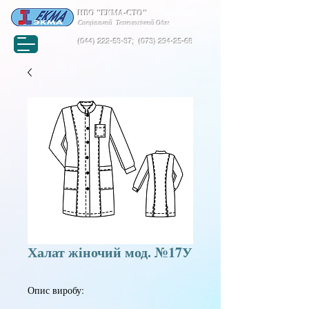
НВО "ЕКМА-СТО"
Спеціальний Технологічний Одяг
(044) 222-53-37
;
(073) 294-25-68
Халат жіночий мод. №17У
Опис виробу: