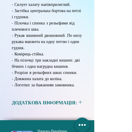
- Силует халату напівприлеглий.
- Застібка центральна бортова на петлі
і гудзики.
- Пілочка і спинка з рельєфами від
плечового шва.
- Рукав вшивний двошовний. По низу
рукава манжета на одну петлю і один
гудзик.
- Комірець-стійка.
- На пілочці три накладні кишені: дві
бічних і одна нагрудна кишеня.
- Розрізи в рельєфних швах спинки.
- Довжина халата до коліна.
- Логотип за бажанням замовника.
ДОДАТКОВА ІНФОРМАЦІЯ:
Матеріал:
Тканина сумішева в
асортименті.
Науково-Виробниче
Розмір:
88, 92, 96, 100, 104, 108, 112,