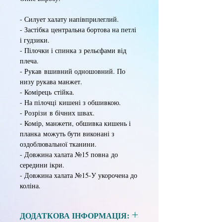
- Силует халату напівприлеглий.
- Застібка центральна бортова на петлі
і гудзики.
- Пілочки і спинка з рельєфами від
плеча.
- Рукав вшивний одношовний. По
низу рукава манжет.
- Комірець стійка.
- На пілочці кишені з обшивкою.
- Розрізи в бічних швах.
- Комір, манжети, обшивка кишень і
планка можуть бути виконані з
оздоблювальної тканини.
- Довжина халата №15 повна до
середини ікри.
- Довжина халата №15-У укорочена до
коліна.
ДОДАТКОВА ІНФОРМАЦІЯ: