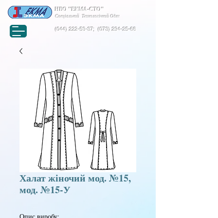
НВО "ЕКМА-СТО"
Спеціальний Технологічний Одяг
(044) 222-53-37
;
(073) 294-25-68
Халат жіночий мод. №15,
мод. №15-У
Опис виробу: