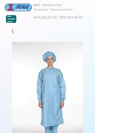
НВО "ЕКМА-СТО"
Спеціальний Технологічний Одяг
(044) 222-53-37
;
(073) 294-25-68