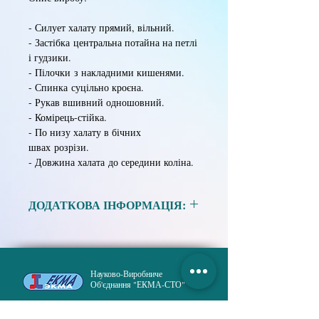
- Силует халату прямий, вільний.
- Застібка центральна потайна на петлі
і гудзики.
- Пілочки з накладними кишенями.
- Спинка суцільно кроєна.
- Рукав вшивний одношовний.
- Комірець-стійка.
- По низу халату в бічних
швах розрізи.
- Довжина халата до середини коліна.
ДОДАТКОВА ІНФОРМАЦІЯ:
Матеріал:
Тканина сумішева в
асортименті.
Науково-Виробниче
Розмір:
96, 100, 104, 108, 112, 116,
Об'єднання "ЕКМА-СТО"
120.
Зріст:
158, 164, 170, 176, 182, 188,
Спеціальний Технологічний Одяг