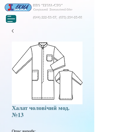
НВО "ЕКМА-СТО"
Спеціальний Технологічний Одяг
(044) 222-53-37
;
(073) 294-25-68
Халат чоловічий мод.
№13
Опис виробу: