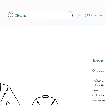
ГОЛОВНА
ПРО НАС
ПРОДУКЦІЯ
ПУБЛІКАЦІЇ
НОВИНИ
ДОСТА
Пошук
(044) 222-53-37;
Блузо
Опис ви
- Силует
- Застіб
петлі.
- Пілочк
кишеням
- Спинка