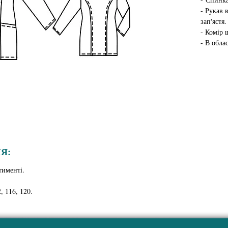
- Рукав
зап'ястя
- Комір 
- В обла
Я:
тименті.
, 116, 120.