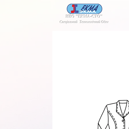
НВО "ЕКМА-СТО"
Спеціальний Технологічний Одяг