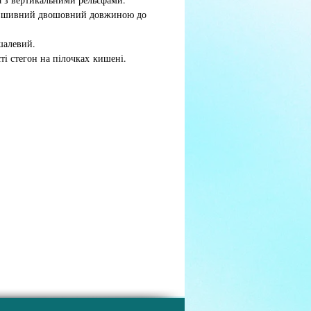
 вшивний двошовний довжиною до
.
шалевий.
сті стегон на пілочках кишені.