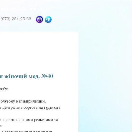
ВКА і ОПЛАТА
КОНТАКТИ
 (073) 294-25-68
н жіночий мод. №40
робу:
 блузону напівприлеглий.
ка центральна бортова на гудзики і
и з вертикальними рельєфами та
и.
 з вертикальними рельєфами.