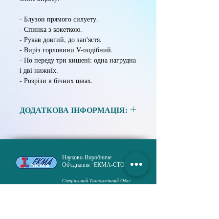
- Блузон прямого силуету.
- Спинка з кокеткою.
- Рукав довгий, до зап'ястя.
- Виріз горловини V-подібний.
- По переду три кишені: одна нагрудна
і дві нижніх.
- Розрізи в бічних швах.
ДОДАТКОВА ІНФОРМАЦІЯ:
Матеріал:
Тканина сумішева в асортименті.
Науково-Виробниче
Розмір:
88, 92, 96, 100, 104, 108, 112,
Об'єднання "ЕКМА-СТО"
116, 120.
Зріст:
158, 164, 170, 176, 182, 188,
Спеціальний Технологічний Одяг
194, 200
ГОЛОВНА
ПРОДУКЦІЯ
ПРО НАС
ДОСТАВКА і ОПЛАТА
ПУБЛІКАЦІЇ
НОВИНИ
ПОЛІТИКА КОНФІДЕНЦІЙНОСТІ