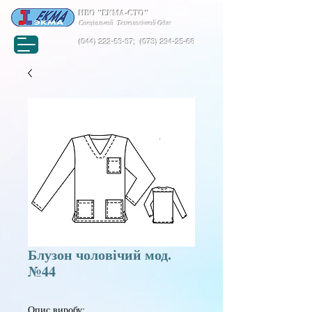
НВО "ЕКМА-СТО"
Спеціальний Технологічний Одяг
(044) 222-53-37
;
(073) 294-25-68
Блузон чоловічий мод.
№44
Опис виробу: